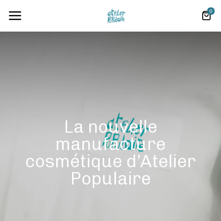
0
La nouvelle
manufacture
cosmétique d’Atelier
Populaire