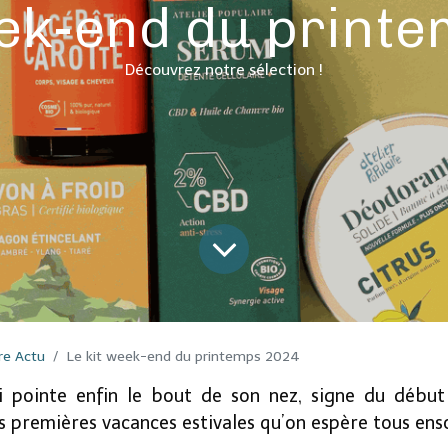
eek-end du print
Découvrez notre sélection !
re Actu
Le kit week-end du printemps 2024
 pointe enfin le bout de son nez, signe du débu
 premières vacances estivales qu’on espère tous enso