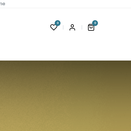
ine
0
0
G