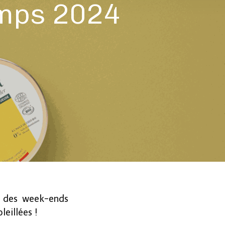
emps 2024
t des week-ends
leillées !