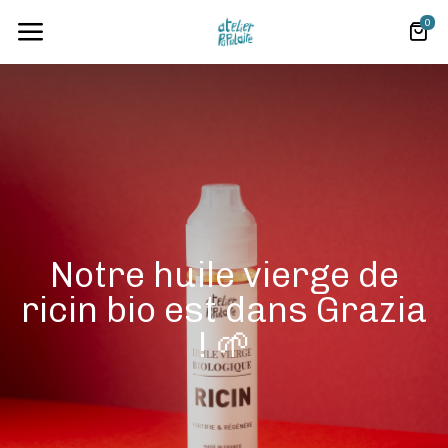
0
Notre huile vierge de
ricin bio est dans Grazia
! 🌱