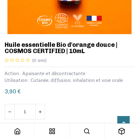
Huile essentielle Bio d'orange douce |
COSMOS CERTIFIED | 10mL
(0 avis)
Action : Apaisante et décontractante
Utilisation : Cutanée, diffusion, inhalation et voie orale
3,90
€
Huile essentielle Bio d'orange douce | COSMOS CERTIFIED | 10mL
Ajouter au panier