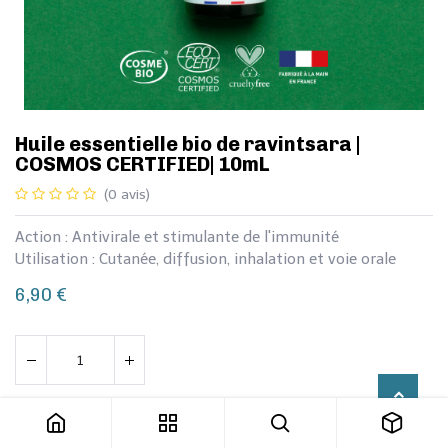
​​​Huile essentielle bio de ravintsara |
COSMOS CERTIFIED| 10mL
(0 avis)
Action : Antivirale et stimulante de l'immunité
Utilisation : Cutanée, diffusion, inhalation et voie orale
6,90
€
​​​Huile essentielle bio de ravintsara | COSMOS CERTIFIED| 10mL
Ajouter au panier