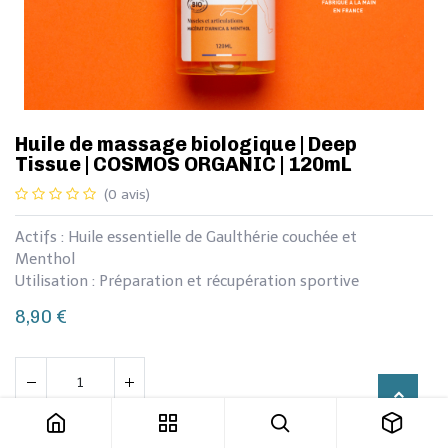
Huile de massage biologique | Deep
Tissue | COSMOS ORGANIC | 120mL
(0 avis)
Actifs : Huile essentielle de Gaulthérie couchée et
Menthol
Utilisation : Préparation et récupération sportive
8,90
€
Huile de massage biologique | Deep Tissue | COSMOS ORGANIC | 120mL
Ajouter au panier