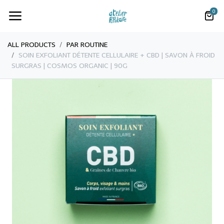
0
ALL PRODUCTS
PAR ROUTINE
​​​​​SOIN EXFOLIANT DÉTENTE CELLULAIRE + CBD | SAVON À FROID
SURGRAS | COSMOS ORGANIC | 90G