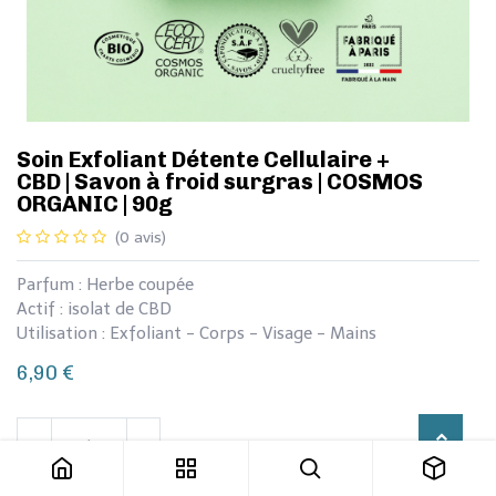
​​​​​Soin Exfoliant Détente Cellulaire +
CBD | Savon à froid surgras | COSMOS
ORGANIC | 90g
(0 avis)
Parfum : Herbe coupée
Actif : isolat de CBD
Utilisation : Exfoliant - Corps - Visage - Mains
6,90
€
​​​​​Soin Exfoliant Détente Cellulaire + CBD | Savon à froid surgras | COSMOS ORGANIC | 90g