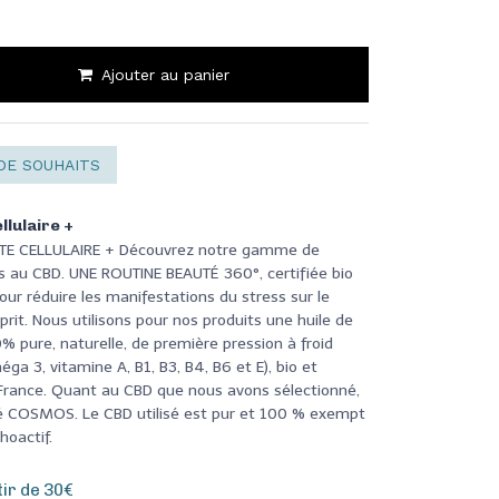
Ajouter au panier
DE SOUHAITS
llulaire +
NTE CELLULAIRE + Découvrez notre gamme de
 au CBD. UNE ROUTINE BEAUTÉ 360°, certifiée bio
ur réduire les manifestations du stress sur le
sprit. Nous utilisons pour nos produits une huile de
 pure, naturelle, de première pression à froid
éga 3, vitamine A, B1, B3, B4, B6 et E), bio et
 France. Quant au CBD que nous avons sélectionné,
ifié COSMOS. Le CBD utilisé est pur et 100 % exempt
hoactif.
tir de 30€