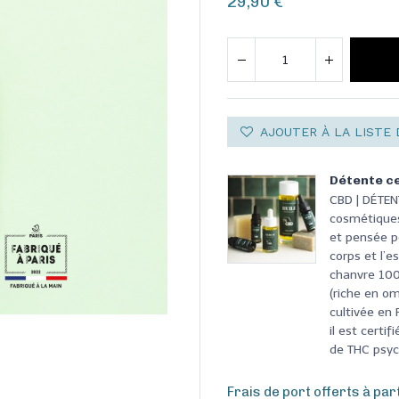
29,90
€
AJOUTER À LA LISTE 
Détente ce
CBD | DÉTE
cosmétiques
et pensée po
corps et l’e
chanvre 100%
(riche en om
cultivée en
il est cert
de THC psyc
Frais de port offerts à par