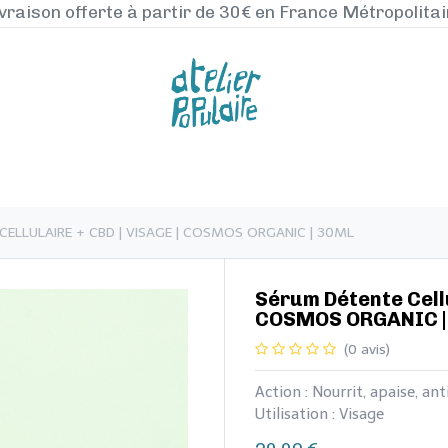
vraison offerte à partir de 30€ en France Métropolita
NOS PRODUITS
LA MANUFACTURE
BLO
NTE CELLULAIRE + CBD | VISAGE | COSMOS ORGANIC | 30ML
​​​​​​Sérum Détente Ce
COSMOS ORGANIC |
(0 avis)
Action : Nourrit, apaise, an
Utilisation : Visage