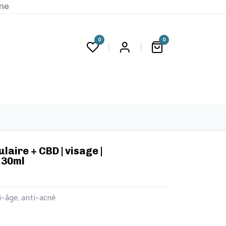
ine
0
0
G
llulaire + CBD | visage |
 30ml
ti-âge, anti-acné