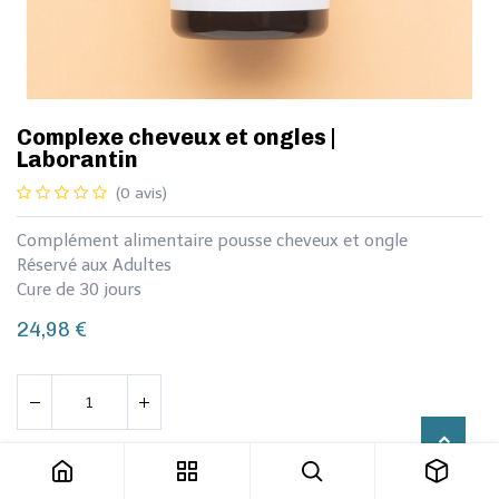
Complexe cheveux et ongles |
Laborantin
(0 avis)
Complément alimentaire pousse cheveux et ongle
Réservé aux Adultes
Cure de 30 jours
24,98
€
Complexe cheveux et ongles | Laborantin
Ajouter au panier