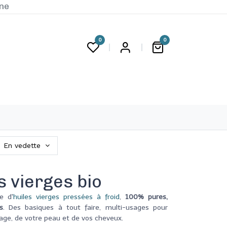
ine
0
0
G
En vedette
s vierges bio
e d'
huiles vierges pressées à froid
,
100% pures,
s
. Des basiques à tout faire, multi-usages pour
sage, de votre peau et de vos cheveux.