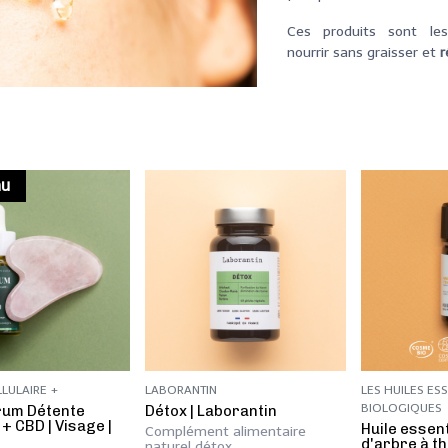
Ces produits sont le
nourrir sans graisser et
r
au
LULAIRE +
LABORANTIN
LES HUILES ES
BIOLOGIQUES
rum Détente
Détox | Laborantin
 + CBD | Visage |
Huile essent
Complément alimentaire
d'arbre à th
naturel détox