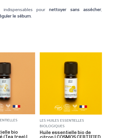
s indispensables pour
nettoyer sans assécher
,
éguler le sébum
.
SENTIELLES
LES HUILES ESSENTIELLES
BIOLOGIQUES
ielle bio
Huile essentielle bio de
é (Tea tree) |
citron | COSMOS CERTIFIED