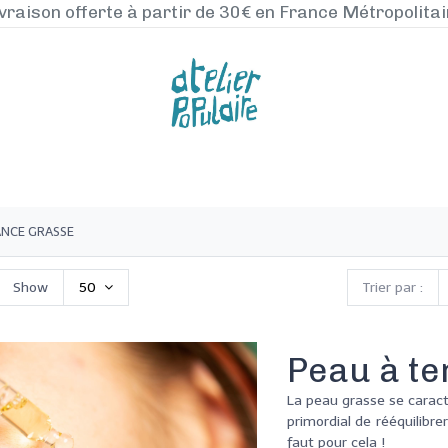
vraison offerte à partir de 30€ en France Métropolita
NOS PRODUITS
LA MANUFACTURE
BLO
ANCE GRASSE
Show
50
Trier par :
Peau à t
La peau grasse se caract
primordial de rééquilibrer
faut pour cela !