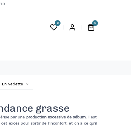
ine
0
0
G
En vedette
endance grasse
érise par une
production excessive de sébum.
Il est
 cet excès pour sortir de l'inconfort, et on a ce qu'il