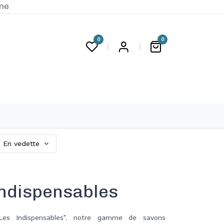
ine
0
0
G
En vedette
Indispensables
"Les Indispensables", notre gamme de savons