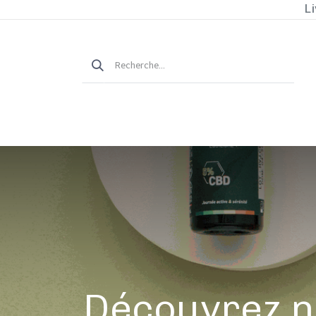
Li
Découvrez n