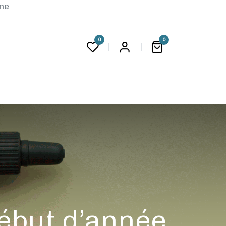
ine
0
0
G
ébut d’année