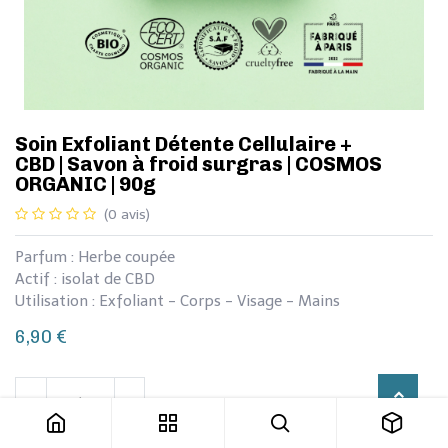
​​​​​Soin Exfoliant Détente Cellulaire +
CBD | Savon à froid surgras | COSMOS
ORGANIC | 90g
(0 avis)
Parfum : Herbe coupée
Actif : isolat de CBD
Utilisation : Exfoliant - Corps - Visage - Mains
6,90
€
​​​​​Soin Exfoliant Détente Cellulaire + CBD | Savon à froid surgras | COSMOS ORGANIC | 90g