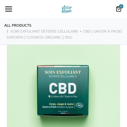
0
ALL PRODUCTS
​​​​​SOIN EXFOLIANT DÉTENTE CELLULAIRE + CBD | SAVON À FROID
SURGRAS | COSMOS ORGANIC | 90G