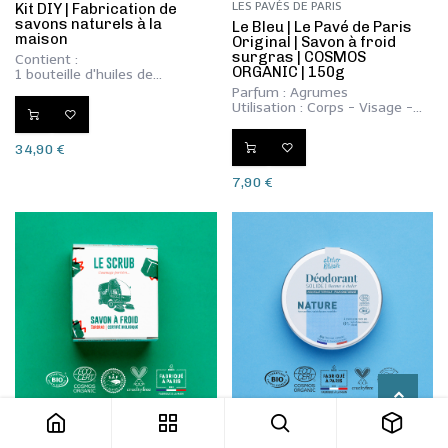
LES PAVÉS DE PARIS
Kit DIY | Fabrication de
savons naturels à la
​Le Bleu | Le Pavé de Paris
maison
Original | Savon à froid
surgras | COSMOS
Contient :
ORGANIC | 150g
1 bouteille d'huiles de
saponification, 1 bouteille
Parfum : Agrumes
d'huile de surgraissage et
Utilisation : Corps - Visage -
vitamine E, une bouteille de
Mains
lessive de soude, un flacon
d'huile essentielle au choix, le
34,90
€
livret d'instruction et un moule
en silicone (optionnel)
7,90
€
LES PAVÉS DE PARIS
DÉODORANTS SOLIDES