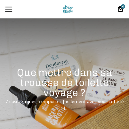
0
Que mettre dans sa
trousse de toilette
voyage ?
7 cosmétiques à emporter facilement avec vous cet été
!