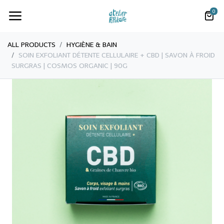
0
ALL PRODUCTS
​HYGIÈNE & BAIN
​​​​​SOIN EXFOLIANT DÉTENTE CELLULAIRE + CBD | SAVON À FROID
SURGRAS | COSMOS ORGANIC | 90G