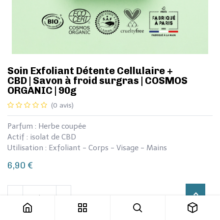
​​​​​Soin Exfoliant Détente Cellulaire +
CBD | Savon à froid surgras | COSMOS
ORGANIC | 90g
(0 avis)
Parfum : Herbe coupée
Actif : isolat de CBD
Utilisation : Exfoliant - Corps - Visage - Mains
6,90
€
​​​​​Soin Exfoliant Détente Cellulaire + CBD | Savon à froid surgras | COSMOS ORGANIC | 90g