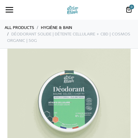
0
ALL PRODUCTS
​HYGIÈNE & BAIN
​​​​DÉODORANT SOLIDE | DÉTENTE CELLULAIRE + CBD | COSMOS
ORGANIC | 50G