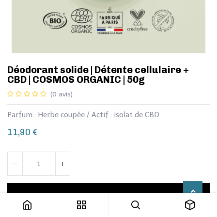
​​​​Déodorant solide | Détente cellulaire +
CBD | COSMOS ORGANIC | 50g
(0 avis)
Parfum : Herbe coupée / Actif : isolat de CBD
11,90
€
​​​​Déodorant solide | Détente cellulaire + CBD | COSMOS ORGANIC | 50g
Ajouter au panier