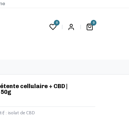
ine
0
0
G
 Détente cellulaire + CBD |
 50g
if : isolat de CBD