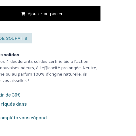
Ajouter au panier
DE SOUHAITS
s solides
s 4 déodorants solides certifié bio à l'action
mauvaises odeurs, à l’efficacité prolongée. Neutre,
ne ou au parfum 100% d'origine naturelle, ils
 vos aisselles !
tir de 30€
briqués dans
complète vous répond