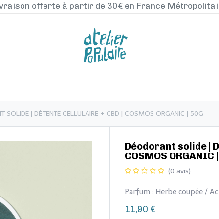
vraison offerte à partir de 30€ en France Métropolita
NOS PRODUITS
LA MANUFACTURE
BLO
ANT SOLIDE | DÉTENTE CELLULAIRE + CBD | COSMOS ORGANIC | 50G
​​​​Déodorant solide |
COSMOS ORGANIC |
(0 avis)
Parfum : Herbe coupée / Act
11,90
€