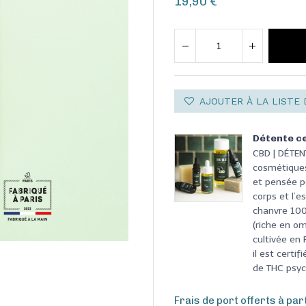
19,90
€
AJOUTER À LA LISTE 
Détente ce
CBD | DÉTE
cosmétiques
et pensée po
corps et l’e
chanvre 100%
(riche en om
cultivée en
il est cert
de THC psyc
Frais de port offerts à par