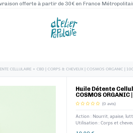
vraison offerte à partir de 30€ en France Métropolita
NOS PRODUITS
LA MANUFACTURE
BLO
UILE DÉTENTE CELLULAIRE + CBD | CORPS & CHEVEUX | COSMOS ORGANIC | 1
​​​​​​​​Huile Détente C
COSMOS ORGANIC |
(0 avis)
Action : Nourrit, apaise, lu
Utilisation : Corps et cheve