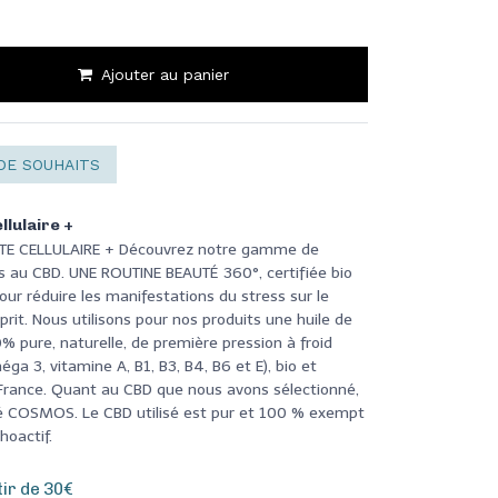
Ajouter au panier
DE SOUHAITS
llulaire +
NTE CELLULAIRE + Découvrez notre gamme de
 au CBD. UNE ROUTINE BEAUTÉ 360°, certifiée bio
ur réduire les manifestations du stress sur le
sprit. Nous utilisons pour nos produits une huile de
 pure, naturelle, de première pression à froid
éga 3, vitamine A, B1, B3, B4, B6 et E), bio et
 France. Quant au CBD que nous avons sélectionné,
ifié COSMOS. Le CBD utilisé est pur et 100 % exempt
hoactif.
tir de 30€