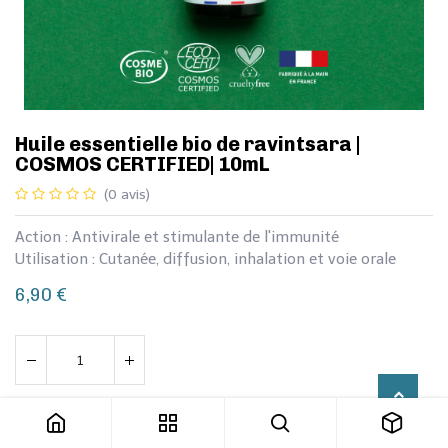
​​​Huile essentielle bio de ravintsara |
COSMOS CERTIFIED| 10mL
(0 avis)
Action : Antivirale et stimulante de l'immunité
Utilisation : Cutanée, diffusion, inhalation et voie orale
6,90
€
​​​Huile essentielle bio de ravintsara | COSMOS CERTIFIED| 10mL
Ajouter au panier