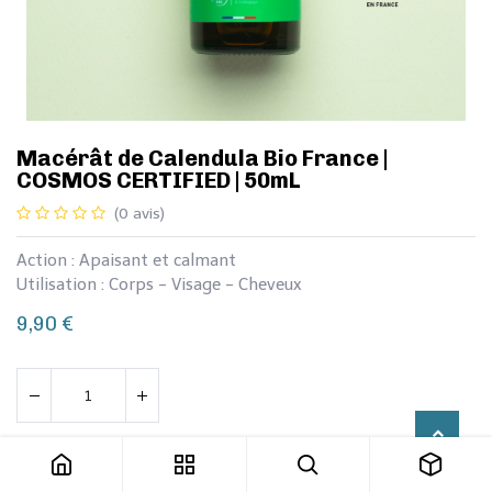
Macérât de Calendula Bio France |
COSMOS CERTIFIED | 50mL
(0 avis)
Action : Apaisant et calmant
Utilisation : Corps - Visage - Cheveux
9,90
€
Macérât de Calendula Bio France | COSMOS CERTIFIED | 50mL
Ajouter au panier