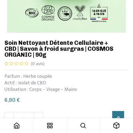
​​​Soin Nettoyant Détente Cellulaire +
CBD | Savon à froid surgras | COSMOS
ORGANIC | 90g
(0 avis)
Parfum : Herbe coupée
Actif : isolat de CBD
Utilisation : Corps - Visage - Mains
6,90
€
​​​Soin Nettoyant Détente Cellulaire + CBD | Savon à froid surgras | COSMOS ORGANIC | 90g