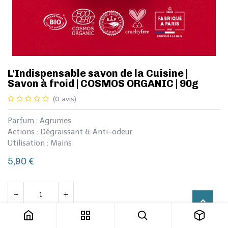
L'Indispensable savon de la Cuisine |
Savon à froid | COSMOS ORGANIC | 90g
(0 avis)
Parfum : Agrumes
Actions : Dégraissant & Anti-odeur
Utilisation : Mains
5,90
€
L'Indispensable savon de la Cuisine | Savon à froid | COSMOS ORGANIC | 90g
Ajouter au panier