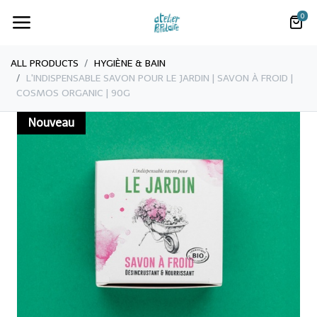
0
ALL PRODUCTS
​HYGIÈNE & BAIN
L'INDISPENSABLE SAVON POUR LE JARDIN | SAVON À FROID |
COSMOS ORGANIC | 90G
Nouveau