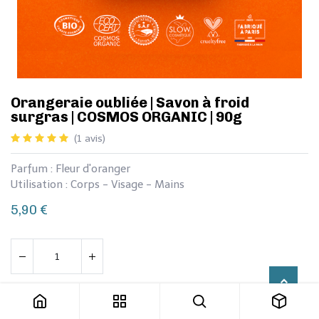
​Orangeraie oubliée | Savon à froid
surgras | COSMOS ORGANIC | 90g
(1 avis)
Parfum : Fleur d'oranger
Utilisation : Corps - Visage - Mains
5,90
€
​Orangeraie oubliée | Savon à froid surgras | COSMOS ORGANIC | 90g
Ajouter au panier