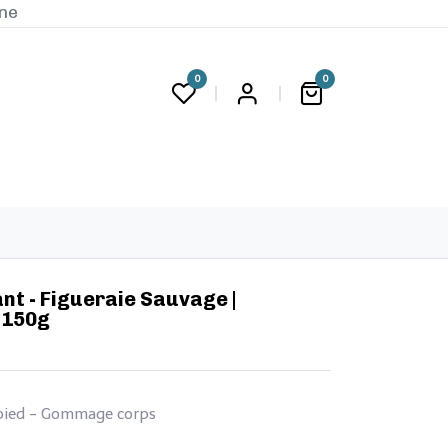
ine
0
0
G
liant - Figueraie Sauvage |
 150g
e pied - Gommage corps