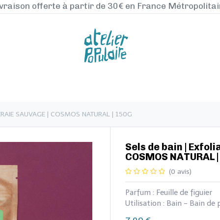
vraison offerte à partir de 30€ en France Métropolita
NOS PRODUITS
LA MANUFACTURE
BLO
IGUERAIE SAUVAGE | COSMOS NATURAL | 150G
​​Sels de bain | Exfo
COSMOS NATURAL |
(0 avis)
Parfum : Feuille de figuier
Utilisation : Bain - Bain d