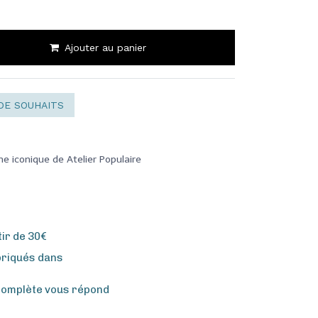
Ajouter au panier
DE SOUHAITS
 iconique de Atelier Populaire
tir de 30€
briqués dans
complète vous répond