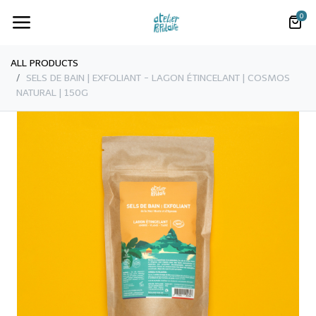
0
ALL PRODUCTS
​​SELS DE BAIN | EXFOLIANT - LAGON ÉTINCELANT | COSMOS
NATURAL | 150G