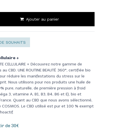
Ajouter au panier
DE SOUHAITS
llulaire +
NTE CELLULAIRE + Découvrez notre gamme de
 au CBD. UNE ROUTINE BEAUTÉ 360°, certifiée bio
ur réduire les manifestations du stress sur le
sprit. Nous utilisons pour nos produits une huile de
 pure, naturelle, de première pression à froid
éga 3, vitamine A, B1, B3, B4, B6 et E), bio et
 France. Quant au CBD que nous avons sélectionné,
ifié COSMOS. Le CBD utilisé est pur et 100 % exempt
hoactif.
tir de 30€