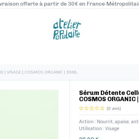
vraison offerte à partir de 30€ en France Métropolita
NOS PRODUITS
LA MANUFACTURE
BLO
+ CBD | VISAGE | COSMOS ORGANIC | 30ML
​​​​​​Sérum Détente Ce
COSMOS ORGANIC |
(0 avis)
Action : Nourrit, apaise, an
Utilisation : Visage