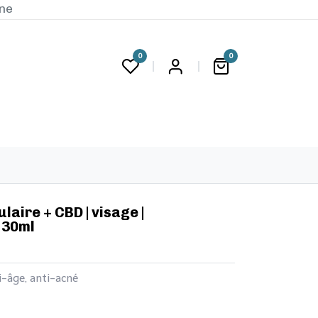
ine
0
0
G
llulaire + CBD | visage |
 30ml
ti-âge, anti-acné