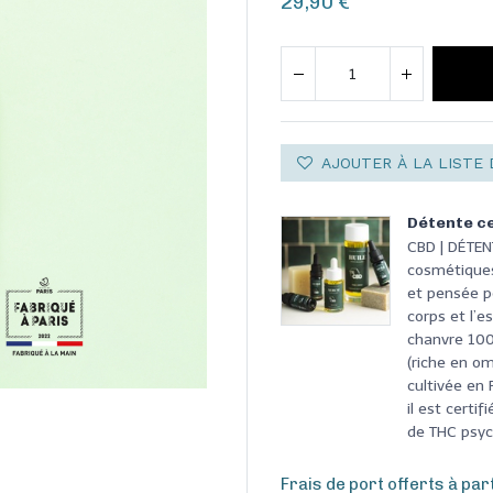
29,90
€
AJOUTER À LA LISTE 
Détente ce
CBD | DÉTE
cosmétiques
et pensée po
corps et l’e
chanvre 100%
(riche en om
cultivée en
il est cert
de THC psyc
Frais de port offerts à par