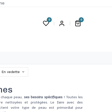
ine
0
0
G
En vedette
nes
à chaque peau,
ses besoins spécifiques
! Toutes les
re nettoyées et protégées. L
e faire avec des
ctent votre type de peau est primordial pour