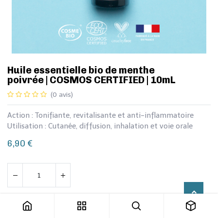
​​Huile essentielle bio de menthe
poivrée | COSMOS CERTIFIED | 10mL
(0 avis)
Action : Tonifiante, revitalisante et anti-inflammatoire
Utilisation : Cutanée, diffusion, inhalation et voie orale
6,90
€
​​Huile essentielle bio de menthe poivrée | COSMOS CERTIFIED | 10mL
Ajouter au panier