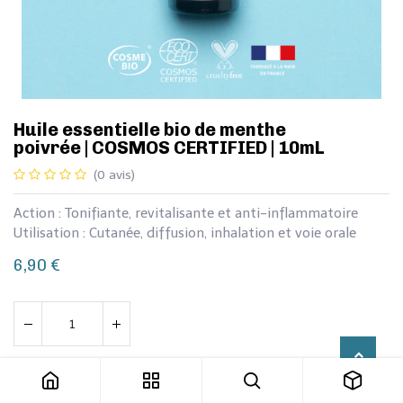
​​Huile essentielle bio de menthe
poivrée | COSMOS CERTIFIED | 10mL
(0 avis)
Action : Tonifiante, revitalisante et anti-inflammatoire
Utilisation : Cutanée, diffusion, inhalation et voie orale
6,90
€
​​Huile essentielle bio de menthe poivrée | COSMOS CERTIFIED | 10mL
Ajouter au panier