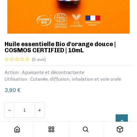
Huile essentielle Bio d'orange douce |
COSMOS CERTIFIED | 10mL
(0 avis)
Action : Apaisante et décontractante
Utilisation : Cutanée, diffusion, inhalation et voie orale
3,90
€
Huile essentielle Bio d'orange douce | COSMOS CERTIFIED | 10mL
Ajouter au panier