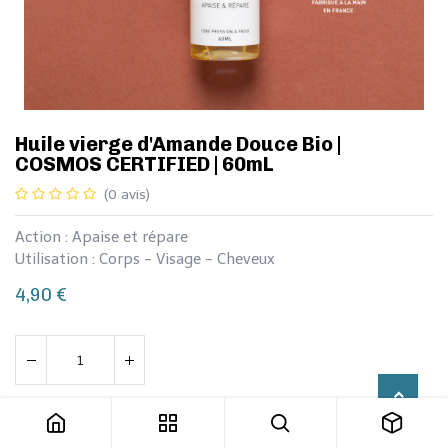
​​Huile vierge d'Amande Douce Bio |
COSMOS CERTIFIED | 60mL
(0 avis)
Action : Apaise et répare
Utilisation : Corps - Visage - Cheveux
4,90
€
​​Huile vierge d'Amande Douce Bio | COSMOS CERTIFIED | 60mL
Ajouter au panier