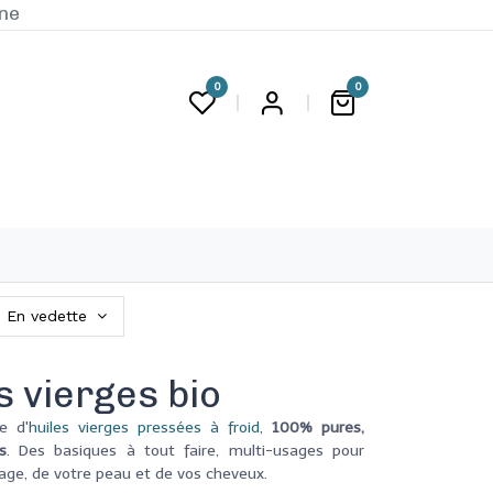
ine
0
0
G
En vedette
s vierges bio
e d'
huiles vierges pressées à froid
,
100% pures,
s
. Des basiques à tout faire, multi-usages pour
sage, de votre peau et de vos cheveux.