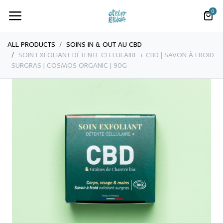
0
ALL PRODUCTS
SOINS IN & OUT AU CBD
​​​​​SOIN EXFOLIANT DÉTENTE CELLULAIRE + CBD | SAVON À FROID
SURGRAS | COSMOS ORGANIC | 90G