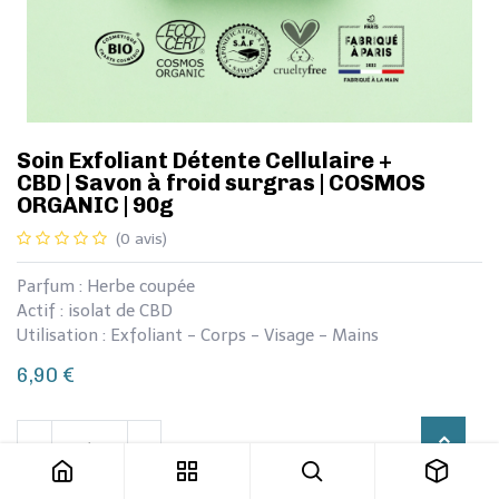
​​​​​Soin Exfoliant Détente Cellulaire +
CBD | Savon à froid surgras | COSMOS
ORGANIC | 90g
(0 avis)
Parfum : Herbe coupée
Actif : isolat de CBD
Utilisation : Exfoliant - Corps - Visage - Mains
6,90
€
​​​​​Soin Exfoliant Détente Cellulaire + CBD | Savon à froid surgras | COSMOS ORGANIC | 90g