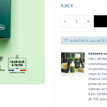
6,90
€
AJOUTER À LA LISTE 
Détente ce
CBD | DÉTE
cosmétiques
et pensée po
corps et l’e
chanvre 100%
(riche en om
cultivée en
il est cert
de THC psyc