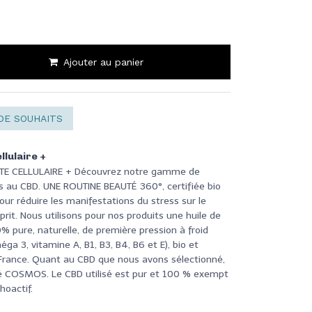
Ajouter au panier
DE SOUHAITS
llulaire +
NTE CELLULAIRE + Découvrez notre gamme de
 au CBD. UNE ROUTINE BEAUTÉ 360°, certifiée bio
ur réduire les manifestations du stress sur le
sprit. Nous utilisons pour nos produits une huile de
 pure, naturelle, de première pression à froid
éga 3, vitamine A, B1, B3, B4, B6 et E), bio et
 France. Quant au CBD que nous avons sélectionné,
ifié COSMOS. Le CBD utilisé est pur et 100 % exempt
hoactif.