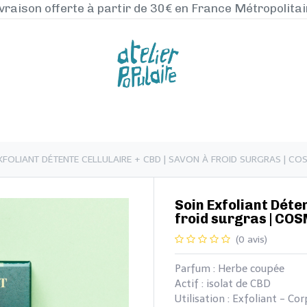
vraison offerte à partir de 30€ en France Métropolita
NOS PRODUITS
LA MANUFACTURE
BLO
OIN EXFOLIANT DÉTENTE CELLULAIRE + CBD | SAVON À FROID SURGRAS | 
​​​​​Soin Exfoliant Dé
froid surgras | CO
(0 avis)
Parfum : Herbe coupée
Actif : isolat de CBD
Utilisation : Exfoliant - Co