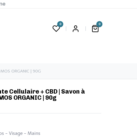
ine
0
0
G
COSMOS ORGANIC | 90G
tente Cellulaire + CBD | Savon à
SMOS ORGANIC | 90g
rps - Visage - Mains