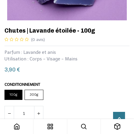
​Chutes | Lavande étoilée - 100g
(0 avis)
Parfum : Lavande et anis
Utilisation : Corps - Visage - Mains
3,90
€
CONDITIONNEMENT
100g
300g
​Chutes | Lavande étoilée - 100g
Ajouter au panier