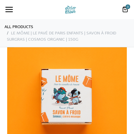
0
ALL PRODUCTS
LE MÔME | ​LE PAVÉ DE PARIS ENFANTS | SAVON À FROID
SURGRAS | COSMOS ORGANIC | 150G