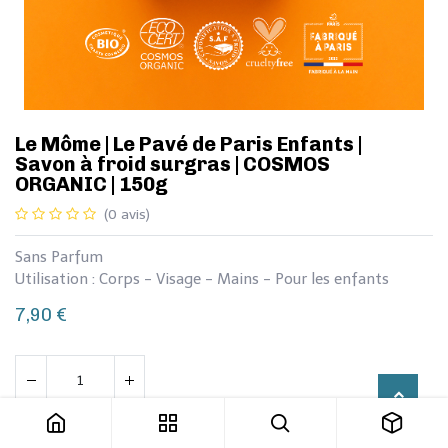
Le Môme | ​Le Pavé de Paris Enfants |
Savon à froid surgras | COSMOS
ORGANIC | 150g
(0 avis)
Sans Parfum
Utilisation : Corps - Visage - Mains - Pour les enfants
7,90
€
Le Môme | ​Le Pavé de Paris Enfants | Savon à froid surgras | COSMOS ORGANIC | 150g
Ajouter au panier