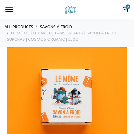
0
ALL PRODUCTS
​SAVONS À FROID
LE MÔME | ​LE PAVÉ DE PARIS ENFANTS | SAVON À FROID
SURGRAS | COSMOS ORGANIC | 150G