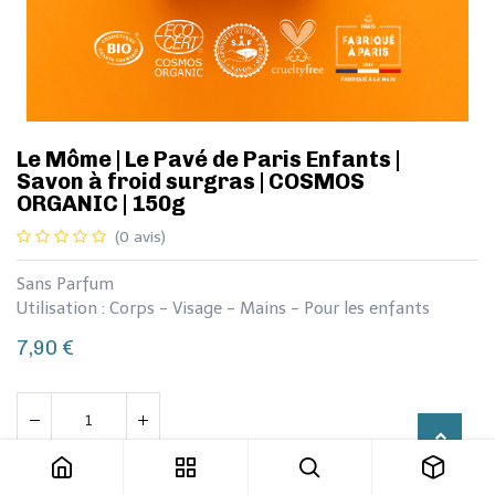
Le Môme | ​Le Pavé de Paris Enfants |
Savon à froid surgras | COSMOS
ORGANIC | 150g
(0 avis)
Sans Parfum
Utilisation : Corps - Visage - Mains - Pour les enfants
7,90
€
Le Môme | ​Le Pavé de Paris Enfants | Savon à froid surgras | COSMOS ORGANIC | 150g
Ajouter au panier