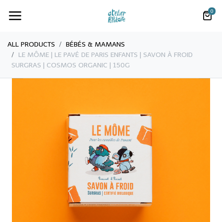
0
ALL PRODUCTS
BÉBÉS & MAMANS
LE MÔME | ​LE PAVÉ DE PARIS ENFANTS | SAVON À FROID
SURGRAS | COSMOS ORGANIC | 150G