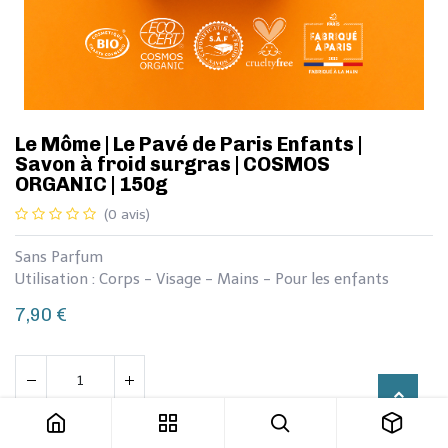
Le Môme | ​Le Pavé de Paris Enfants |
Savon à froid surgras | COSMOS
ORGANIC | 150g
(0 avis)
Sans Parfum
Utilisation : Corps - Visage - Mains - Pour les enfants
7,90
€
Le Môme | ​Le Pavé de Paris Enfants | Savon à froid surgras | COSMOS ORGANIC | 150g
Ajouter au panier