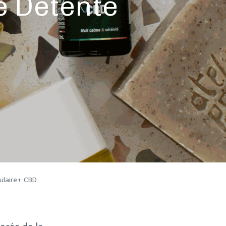
e Détente
lulaire+ CBD