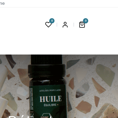
ine
0
0
G