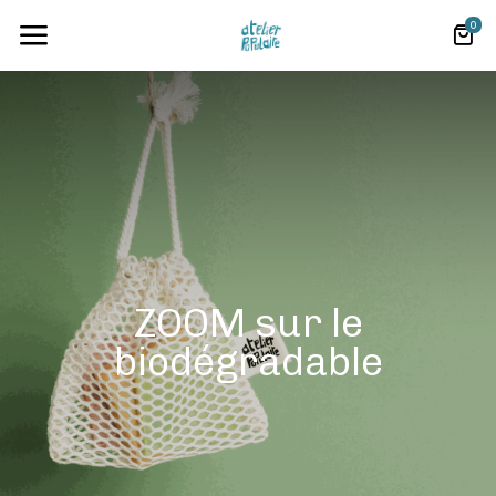
0
ZOOM sur le
biodégradable