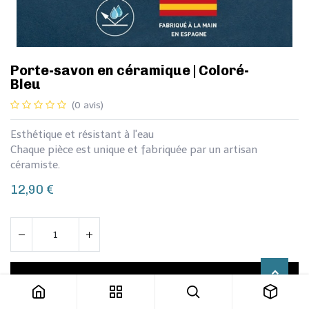
Porte-savon en céramique | Coloré-
Bleu
(0 avis)
Esthétique et résistant à l'eau
Chaque pièce est unique et fabriquée par un artisan
céramiste.
12,90
€
Porte-savon en céramique | Coloré-Bleu
Ajouter au panier