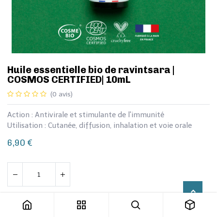
​​​Huile essentielle bio de ravintsara |
COSMOS CERTIFIED| 10mL
(0 avis)
Action : Antivirale et stimulante de l'immunité
Utilisation : Cutanée, diffusion, inhalation et voie orale
6,90
€
​​​Huile essentielle bio de ravintsara | COSMOS CERTIFIED| 10mL
Ajouter au panier