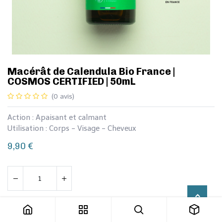
Macérât de Calendula Bio France |
COSMOS CERTIFIED | 50mL
(0 avis)
Action : Apaisant et calmant
Utilisation : Corps - Visage - Cheveux
9,90
€
Macérât de Calendula Bio France | COSMOS CERTIFIED | 50mL
Ajouter au panier