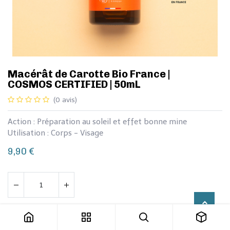
Macérât de Carotte Bio France |
COSMOS CERTIFIED | 50mL
(0 avis)
Action : Préparation au soleil et effet bonne mine
Utilisation : Corps - Visage
9,90
€
Macérât de Carotte Bio France | COSMOS CERTIFIED | 50mL
Ajouter au panier