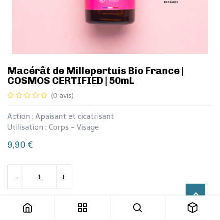
Macérât de Millepertuis Bio France |
COSMOS CERTIFIED | 50mL
(0 avis)
Action : Apaisant et cicatrisant
Utilisation : Corps - Visage
9,90
€
Macérât de Millepertuis Bio France | COSMOS CERTIFIED | 50mL
Ajouter au panier