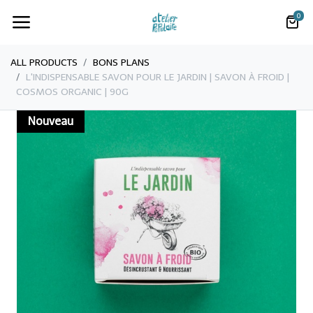
0
ALL PRODUCTS
BONS PLANS
L'INDISPENSABLE SAVON POUR LE JARDIN | SAVON À FROID |
COSMOS ORGANIC | 90G
Nouveau