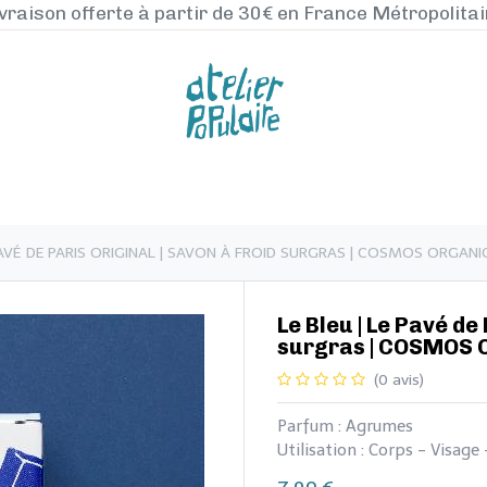
vraison offerte à partir de 30€ en France Métropolita
NOS PRODUITS
LA MANUFACTURE
BLO
E PAVÉ DE PARIS ORIGINAL | SAVON À FROID SURGRAS | COSMOS ORGANI
​Le Bleu | Le Pavé de
surgras | COSMOS 
(0 avis)
Parfum : Agrumes
Utilisation : Corps - Visage