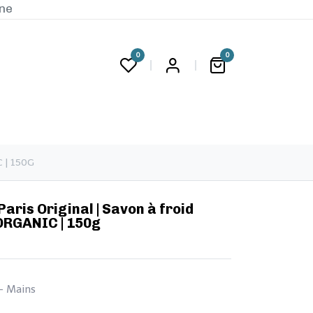
ine
0
0
G
C | 150G
 Paris Original | Savon à froid
ORGANIC | 150g
 - Mains