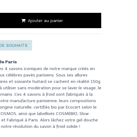
Ajouter au panier
DE SOUHAITS
de Paris
es 4 savons iconiques de notre marque créés en
 célèbres pavés parisiens. Sous ses allures
ires et soixante huitard se cachent en réalité 150g
 utiliser sans modération pour se laver le visage, le
 mains. Ces 4 savons à froid sont fabriqués à la
otre manufacture parisienne, leurs compositions
rigine naturelle, certifiés bio par Ecocert selon le
 COSMOS, ainsi que labellisés COSMEBIO, Slow
et Fabriqué à Paris. Alors lâchez votre gel douche
 notre révolution du savon à froid solide !