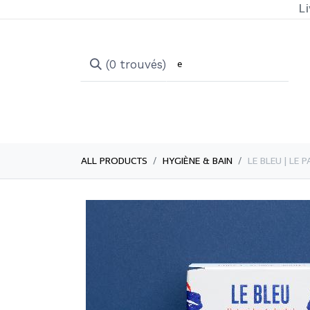
Li
(0 trouvés)
ALL PRODUCTS
​HYGIÈNE & BAIN
​LE BLEU | L