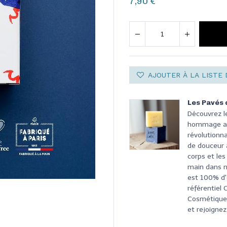
7,90
€
AJOUTER À LA LISTE 
Les Pavés 
Découvrez l
hommage aux
révolutionna
de douceur à
corps et les
main dans n
est 100% d'o
référentiel
Cosmétique 
et rejoignez